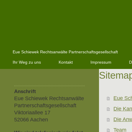
Eue Schiewek Rechtsanwälte Partnerschaftsgesellschaft
Ihr Weg zu uns
Kontakt
Impressum
D
Sitema
Anschrift
Eue Sch
Eue Schiewek Rechtsanwälte
Partnerschaftsgesellschaft
Die Kan
Viktoriaallee 17
Die Anw
52066 Aachen
Team