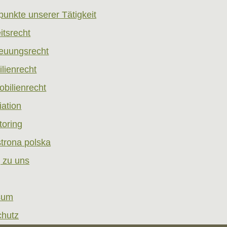
unkte unserer Tätigkeit
itsrecht
euungsrecht
lienrecht
bilienrecht
ation
oring
trona polska
 zu uns
sum
chutz