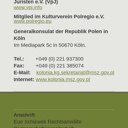
Juristen e.V. (VpJ)
www.vpj.info
Mitglied im Kulturverein Polregio e.V.
www.polregio.eu
Generalkonsulat der Republik Polen in
Köln
Im Mediapark 5c in 50670 Köln.
Tel.:
+049 (0) 221 937300
Fax:
+049 (0) 221 385074
E-Mail:
kolonia.kg.sekretariat@msz.gov.pl
Internet:
www.kolonia.msz.gov.pl
Anschrift
Eue Schiewek Rechtsanwälte